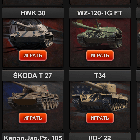
ИГРАТЬ
ИГРАТЬ
ИГРАТЬ
ИГРАТЬ