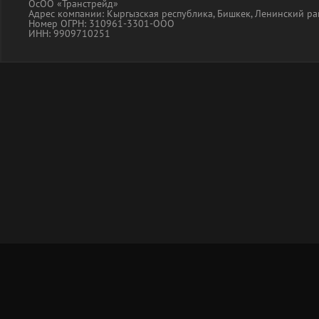
ОсОО «Транстрейд»
Адрес компании: Кыргызская республика, Бишкек, Ленинский ра
Номер ОГРН: 310961-3301-ООО
ИНН: 9909710251