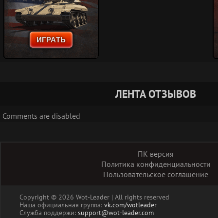
ИГРАТЬ
ЛЕНТА ОТЗЫВОВ
Comments are disabled
ПК версия
Политика конфиденциальности
Пользовательское соглашение
Copyright © 2026 Wot-Leader | All rights reserved
Наша официальная группа:
vk.com/wotleader
Служба поддержи:
support@wot-leader.com