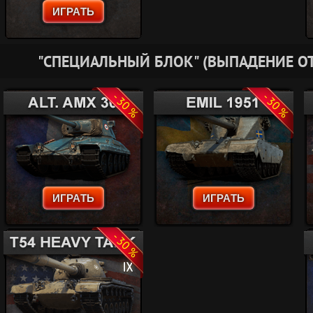
ИГРАТЬ
"СПЕЦИАЛЬНЫЙ БЛОК" (ВЫПАДЕНИЕ ОТ
30
30
ИГРАТЬ
ИГРАТЬ
30