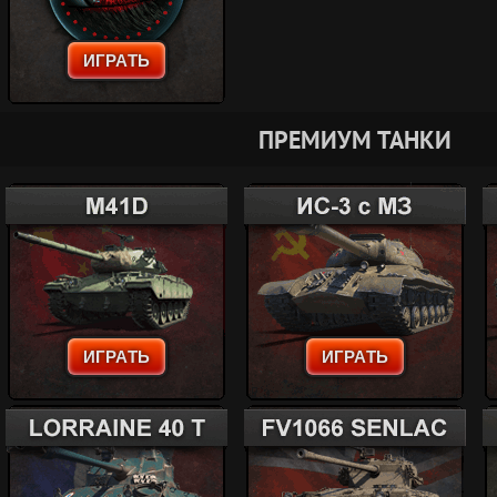
ИГРАТЬ
ПРЕМИУМ ТАНКИ
ИГРАТЬ
ИГРАТЬ